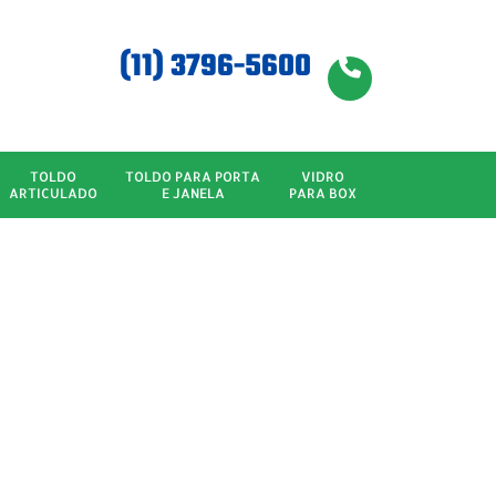
(11) 3796-5600
TOLDO
TOLDO PARA PORTA
VIDRO
ARTICULADO
E JANELA
PARA BOX