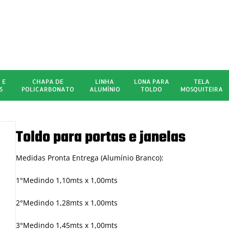
 E
CHAPA DE
LINHA
LONA PARA
TELA
S
POLICARBONATO
ALUMÍNIO
TOLDO
MOSQUITEIRA
Toldo para portas e janelas
Medidas Pronta Entrega (Alumínio Branco):
1°Medindo 1,10mts x 1,00mts
2°Medindo 1,28mts x 1,00mts
3°Medindo 1,45mts x 1,00mts