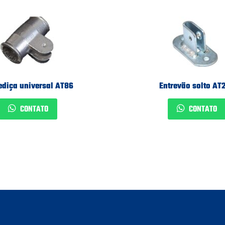
ediça universal AT86
Entrevão solto AT
CONTATO
CONTATO