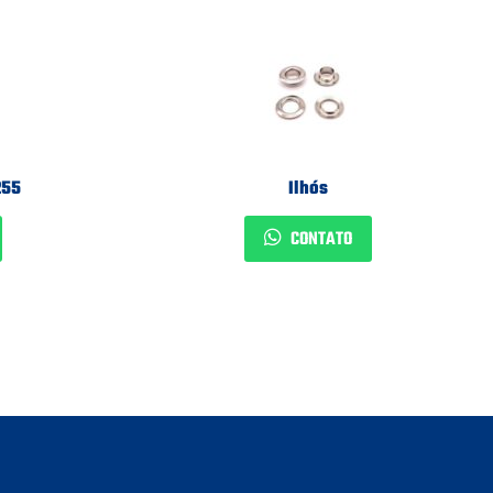
255
Ilhós
CONTATO