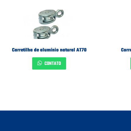
Carretilha de alumínio natural AT70
Corr
CONTATO