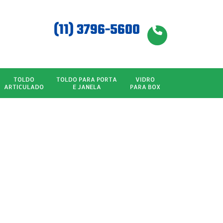
(11) 3796-5600
TOLDO
TOLDO PARA PORTA
VIDRO
ARTICULADO
E JANELA
PARA BOX