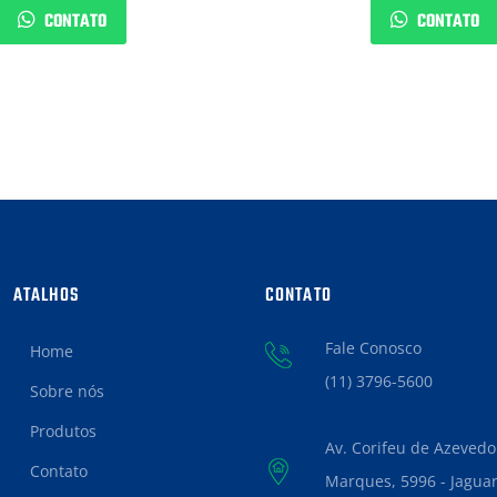
CONTATO
CONTATO
ATALHOS
CONTATO
Fale Conosco
Home
(11) 3796-5600
Sobre nós
Produtos
Av. Corifeu de Azevedo
Contato
Marques, 5996 - Jaguar