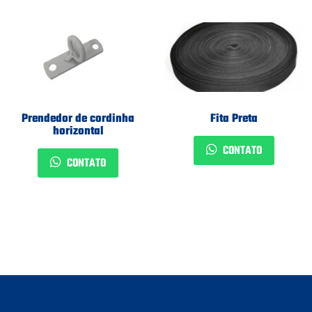
Prendedor de cordinha
Fita Preta
horizontal
CONTATO
CONTATO